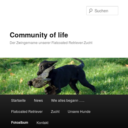
Zum
primären
Such
Inhalt
springen
Community of life
Der Zwingername unserer Flatcoated Retriever-Zucht
Hauptmenü
Startseite
News
Wie alles begann …..
Flatcoated Retriever
Zucht
Unsere Hunde
Fotoalbum
Kontakt