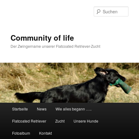
Zum
primären
Such
Inhalt
springen
Community of life
Der Zwingername unserer Flatcoated Retriever-Zucht
Hauptmenü
Startseite
News
Wie alles begann …..
Flatcoated Retriever
Zucht
Unsere Hunde
Fotoalbum
Kontakt