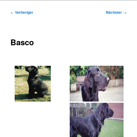
Beitragsnavigation
←
Vorheriger
Nächster
→
Basco