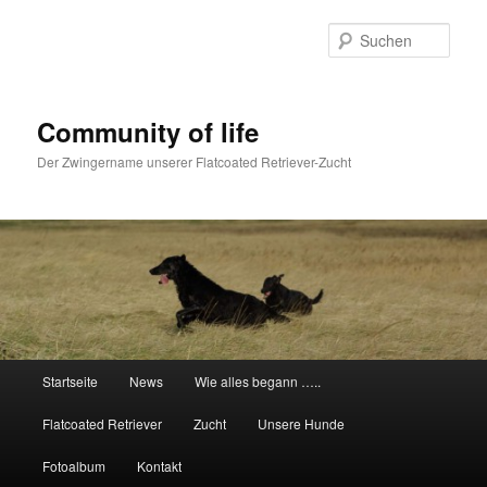
Zum
primären
Such
Inhalt
springen
Community of life
Der Zwingername unserer Flatcoated Retriever-Zucht
Hauptmenü
Startseite
News
Wie alles begann …..
Flatcoated Retriever
Zucht
Unsere Hunde
Fotoalbum
Kontakt