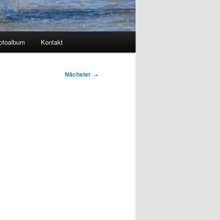
otoalbum
Kontakt
Nächster
→