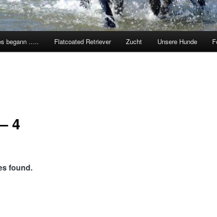
es begann …..
Flatcoated Retriever
Zucht
Unsere Hunde
F
 – 4
s found.