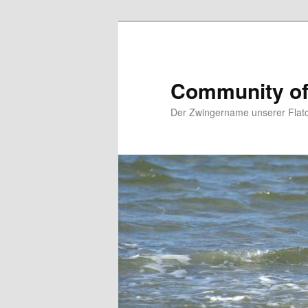
Zum
primären
Inhalt
springen
Community of 
Der Zwingername unserer Flatc