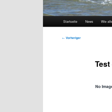
Hauptmenü
Startseite
News
Wie all
Beitragsnavigation
←
Vorheriger
Test
No Image